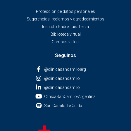
Protección de datos personales
Sugerencias, reclamos y agradecimientos
Instituto Padre Luis Tezza
Biblioteca virtual
Campus virtual
Seguinos
@clinicasancamiloarg
@clinicasancamilo
@clinicasancamilo
ClinicaSanCamilo-Argentina
San Camilo Te Cuida