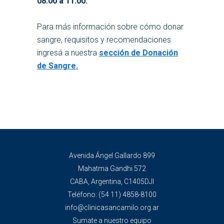
08:00 a 11:00.
Para más información sobre cómo donar
sangre, requisitos y recomendaciones
ingresá a nuestra
sección de Donación
de Sangre.
Avenida Ángel Gallardo 899
Mahatma Gandhi 572
CABA, Argentina, C1405DJI
Teléfono:
(54 11) 4858-8100
info@clinicasancamilo.org.ar
Sumate a nuestro equipo