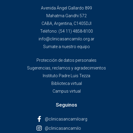
Avenida Ángel Gallardo 899
Mahatma Gandhi 572
CABA, Argentina, C1405DJI
Teléfono:
(54 11) 4858-8100
info@clinicasancamilo.org.ar
Sumate a nuestro equipo
Protección de datos personales
Sugerencias, reclamos y agradecimientos
Instituto Padre Luis Tezza
Biblioteca virtual
Campus virtual
Seguinos
@clinicasancamiloarg
@clinicasancamilo