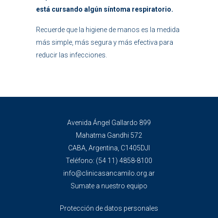
está cursando algún síntoma respiratorio.
Recuerde que la higiene de manos es la medida
más simple, más segura y más efectiva para
reducir las infecciones.
Avenida Ángel Gallardo 899
Mahatma Gandhi 572
CABA, Argentina, C1405DJI
Teléfono:
(54 11) 4858-8100
info@clinicasancamilo.org.ar
Sumate a nuestro equipo
Protección de datos personales