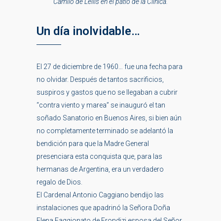
Camilo de Lellis en el patio de la Clínica.
Un día inolvidable…
El 27 de diciembre de 1960… fue una fecha para
no olvidar. Después de tantos sacrificios,
suspiros y gastos que no se llegaban a cubrir
“contra viento y marea” se inauguró el tan
soñado Sanatorio en Buenos Aires, si bien aún
no completamente terminado se adelantó la
bendición para que la Madre General
presenciara esta conquista que, para las
hermanas de Argentina, era un verdadero
regalo de Dios.
El Cardenal Antonio Caggiano bendijo las
instalaciones que apadrinó la Señora Doña
Elena Faggionato de Frondizi esposa del Señor