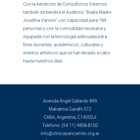
Con la bendición de Consultorios Externos
también se bendice el Auditorio “Beata Madre
Josefina Vannini” con capacidad para 184
personas y con la comodidad necesaria y
equipada con la tecnología adecuada para
fines docentes, académicos, culturales y
eventos artísticos que se han llevado a cabo
hasta nuestros días.
Avenida Ángel Gallardo 899
Mahatma Gandhi 572
CABA, Argentina, C1405DJI
Teléfono:
(54 11) 4858-8100
info@clinicasancamilo.org.ar