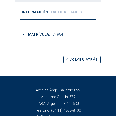
INFORMACIÓN
ESPECIALIDADES
MATRÍCULA:
174984
VOLVER ATRÁS
Avenida Ángel Gallardo 899
Mahatma Gandhi 572
CABA, Argentina, C1405DJI
Teléfono:
(54 11) 4858-8100