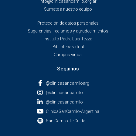
info@clinicasancamilo.org.ar
Sumate a nuestro equipo
Protección de datos personales
Sugerencias, reclamos y agradecimientos
Instituto Padre Luis Tezza
Biblioteca virtual
Campus virtual
Seguinos
@clinicasancamiloarg
@clinicasancamilo
@clinicasancamilo
ClinicaSanCamilo-Argentina
San Camilo Te Cuida