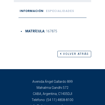
INFORMACIÓN
ESPECIALIDADES
MATRÍCULA:
167875
VOLVER ATRÁS
Avenida Ángel Gallardo 899
Mahatma Gandhi 572
CABA, Argentina, C1405DJI
Teléfono:
(54 11) 4858-8100