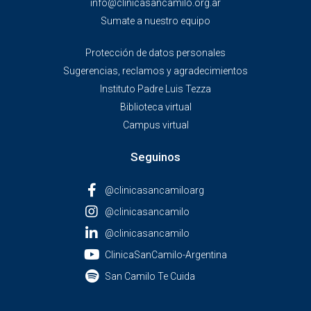
info@clinicasancamilo.org.ar
Sumate a nuestro equipo
Protección de datos personales
Sugerencias, reclamos y agradecimientos
Instituto Padre Luis Tezza
Biblioteca virtual
Campus virtual
Seguinos
@clinicasancamiloarg
@clinicasancamilo
@clinicasancamilo
ClinicaSanCamilo-Argentina
San Camilo Te Cuida