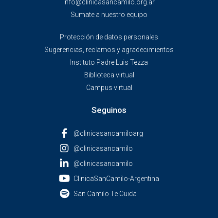
info@clinicasancamilo.org.ar
Sumate a nuestro equipo
Protección de datos personales
Sugerencias, reclamos y agradecimientos
Instituto Padre Luis Tezza
Biblioteca virtual
Campus virtual
Seguinos
@clinicasancamiloarg
@clinicasancamilo
@clinicasancamilo
ClinicaSanCamilo-Argentina
San Camilo Te Cuida