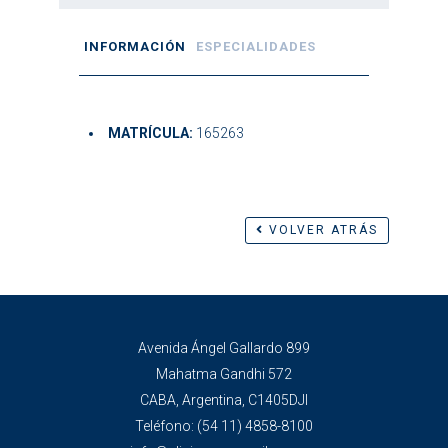
INFORMACIÓN
ESPECIALIDADES
MATRÍCULA:
165263
VOLVER ATRÁS
Avenida Ángel Gallardo 899
Mahatma Gandhi 572
CABA, Argentina, C1405DJI
Teléfono:
(54 11) 4858-8100