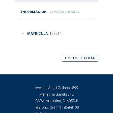
INFORMACIÓN
ESPECIALIDADES
MATRÍCULA:
157214
VOLVER ATRÁS
Avenida Ángel Gallardo 899
Mahatma Gandhi 572
CABA, Argentina, C1405DJI
Teléfono:
(54 11) 4858-8100