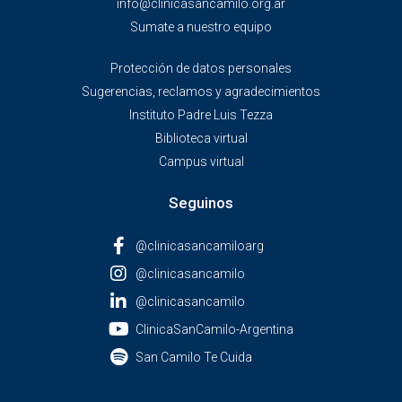
info@clinicasancamilo.org.ar
Sumate a nuestro equipo
Protección de datos personales
Sugerencias, reclamos y agradecimientos
Instituto Padre Luis Tezza
Biblioteca virtual
Campus virtual
Seguinos
@clinicasancamiloarg
@clinicasancamilo
@clinicasancamilo
ClinicaSanCamilo-Argentina
San Camilo Te Cuida