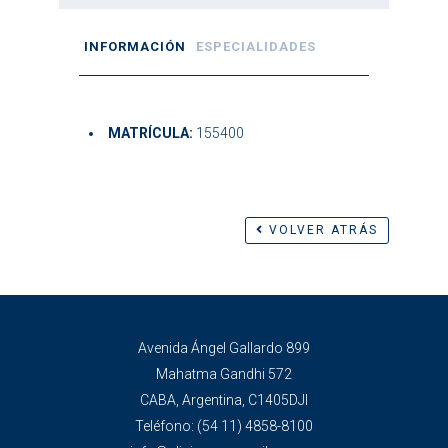
INFORMACIÓN
ESPECIALIDADES
MATRÍCULA:
155400
VOLVER ATRÁS
Avenida Ángel Gallardo 899
Mahatma Gandhi 572
CABA, Argentina, C1405DJI
Teléfono:
(54 11) 4858-8100