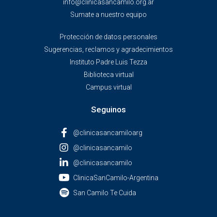
info@clinicasancamilo.org.ar
Sumate a nuestro equipo
Protección de datos personales
Sugerencias, reclamos y agradecimientos
Instituto Padre Luis Tezza
Biblioteca virtual
Campus virtual
Seguinos
@clinicasancamiloarg
@clinicasancamilo
@clinicasancamilo
ClinicaSanCamilo-Argentina
San Camilo Te Cuida