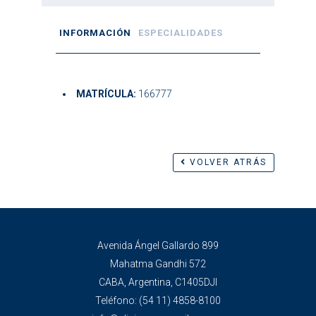
INFORMACIÓN
ESPECIALIDADES
MATRÍCULA:
166777
VOLVER ATRÁS
Avenida Ángel Gallardo 899
Mahatma Gandhi 572
CABA, Argentina, C1405DJI
Teléfono:
(54 11) 4858-8100