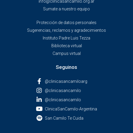
info@clinicasancamilo.org.ar
Sumate a nuestro equipo
Protección de datos personales
Sugerencias, reclamos y agradecimientos
Instituto Padre Luis Tezza
Biblioteca virtual
Campus virtual
Seguinos
@clinicasancamiloarg
@clinicasancamilo
@clinicasancamilo
ClinicaSanCamilo-Argentina
San Camilo Te Cuida