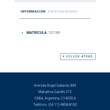
INFORMACIÓN
ESPECIALIDADES
MATRÍCULA:
102189
VOLVER ATRÁS
Avenida Ángel Gallardo 899
Mahatma Gandhi 572
CABA, Argentina, C1405DJI
Teléfono:
(54 11) 4858-8100