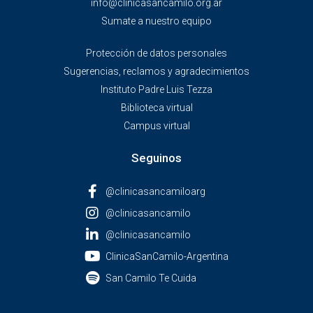
info@clinicasancamilo.org.ar
Sumate a nuestro equipo
Protección de datos personales
Sugerencias, reclamos y agradecimientos
Instituto Padre Luis Tezza
Biblioteca virtual
Campus virtual
Seguinos
@clinicasancamiloarg
@clinicasancamilo
@clinicasancamilo
ClinicaSanCamilo-Argentina
San Camilo Te Cuida