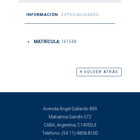
INFORMACIÓN
ESPECIALIDADES
MATRÍCULA:
161548
VOLVER ATRÁS
Avenida Ángel Gallardo 899
Mahatma Gandhi 572
CABA, Argentina, C1405DJI
Teléfono:
(54 11) 4858-8100