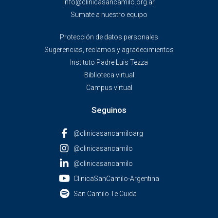
info@clinicasancamilo.org.ar
Sumate a nuestro equipo
Protección de datos personales
Sugerencias, reclamos y agradecimientos
Instituto Padre Luis Tezza
Biblioteca virtual
Campus virtual
Seguinos
@clinicasancamiloarg
@clinicasancamilo
@clinicasancamilo
ClinicaSanCamilo-Argentina
San Camilo Te Cuida