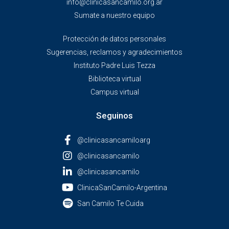
info@clinicasancamilo.org.ar
Sumate a nuestro equipo
Protección de datos personales
Sugerencias, reclamos y agradecimientos
Instituto Padre Luis Tezza
Biblioteca virtual
Campus virtual
Seguinos
@clinicasancamiloarg
@clinicasancamilo
@clinicasancamilo
ClinicaSanCamilo-Argentina
San Camilo Te Cuida