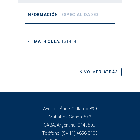
INFORMACIÓN
ESPECIALIDADES
MATRÍCULA:
131404
VOLVER ATRÁS
Avenida Ángel Gallardo 899
Mahatma Gandhi 572
CABA, Argentina, C1405DJI
Teléfono:
(54 11) 4858-8100