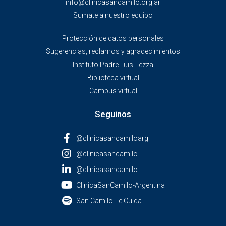
info@clinicasancamilo.org.ar
Sumate a nuestro equipo
Protección de datos personales
Sugerencias, reclamos y agradecimientos
Instituto Padre Luis Tezza
Biblioteca virtual
Campus virtual
Seguinos
@clinicasancamiloarg
@clinicasancamilo
@clinicasancamilo
ClinicaSanCamilo-Argentina
San Camilo Te Cuida