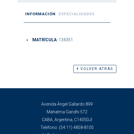
INFORMACIÓN
ESPECIALIDADES
MATRÍCULA:
134351
VOLVER ATRÁS
Avenida Ángel Gallardo 899
Mahatma Gandhi 572
CABA, Argentina, C1405DJI
Teléfono:
(54 11) 4858-8100