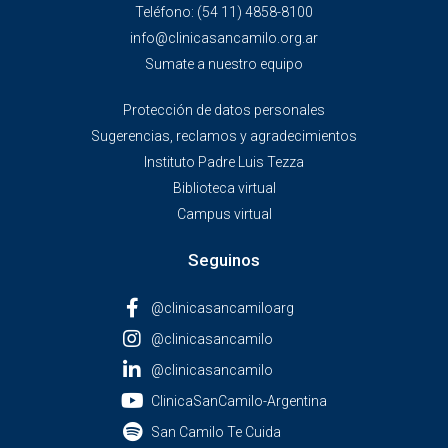
Teléfono:
(54 11) 4858-8100
info@clinicasancamilo.org.ar
Sumate a nuestro equipo
Protección de datos personales
Sugerencias, reclamos y agradecimientos
Instituto Padre Luis Tezza
Biblioteca virtual
Campus virtual
Seguinos
@clinicasancamiloarg
@clinicasancamilo
@clinicasancamilo
ClinicaSanCamilo-Argentina
San Camilo Te Cuida