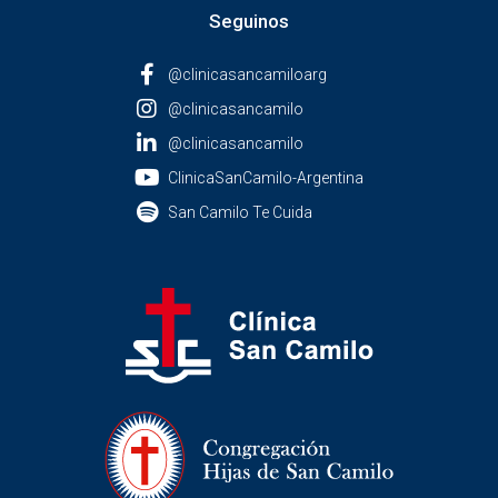
Seguinos
@clinicasancamiloarg
@clinicasancamilo
@clinicasancamilo
ClinicaSanCamilo-Argentina
San Camilo Te Cuida