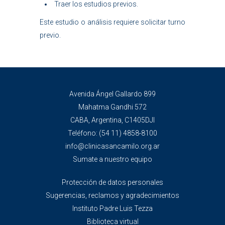
Traer los estudios previos.
Este estudio o análisis requiere solicitar turno
previo.
Avenida Ángel Gallardo 899
Mahatma Gandhi 572
CABA, Argentina, C1405DJI
Teléfono:
(54 11) 4858-8100
info@clinicasancamilo.org.ar
Sumate a nuestro equipo
Protección de datos personales
Sugerencias, reclamos y agradecimientos
Instituto Padre Luis Tezza
Biblioteca virtual