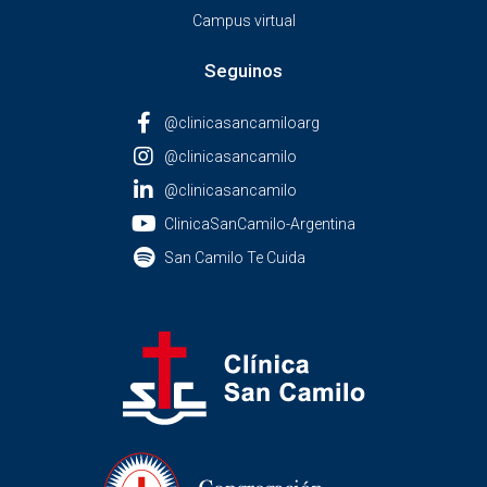
Campus virtual
Seguinos
@clinicasancamiloarg
@clinicasancamilo
@clinicasancamilo
ClinicaSanCamilo-Argentina
San Camilo Te Cuida