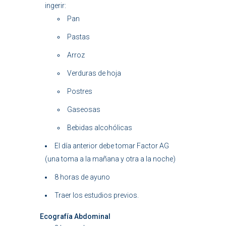
ingerir:
Pan
Pastas
Arroz
Verduras de hoja
Postres
Gaseosas
Bebidas alcohólicas
El día anterior debe tomar Factor AG
(una toma a la mañana y otra a la noche)
8 horas de ayuno
Traer los estudios previos.
Ecografía Abdominal