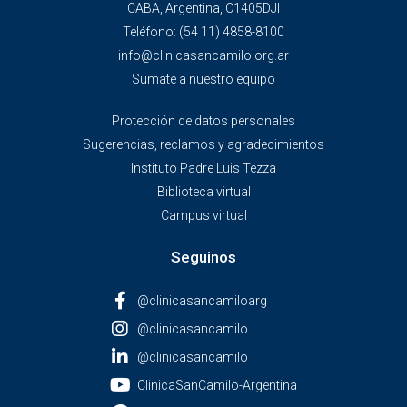
CABA, Argentina, C1405DJI
Teléfono:
(54 11) 4858-8100
info@clinicasancamilo.org.ar
Sumate a nuestro equipo
Protección de datos personales
Sugerencias, reclamos y agradecimientos
Instituto Padre Luis Tezza
Biblioteca virtual
Campus virtual
Seguinos
@clinicasancamiloarg
@clinicasancamilo
@clinicasancamilo
ClinicaSanCamilo-Argentina