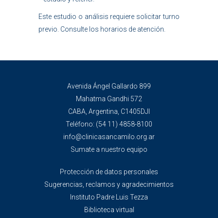
Este estudio o análisis requiere solicitar turno
previo. Consulte los horarios de atención.
Avenida Ángel Gallardo 899
Mahatma Gandhi 572
CABA, Argentina, C1405DJI
Teléfono:
(54 11) 4858-8100
info@clinicasancamilo.org.ar
Sumate a nuestro equipo
Protección de datos personales
Sugerencias, reclamos y agradecimientos
Instituto Padre Luis Tezza
Biblioteca virtual