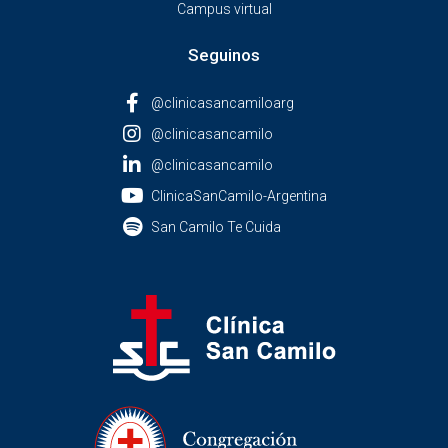
Campus virtual
Seguinos
@clinicasancamiloarg
@clinicasancamilo
@clinicasancamilo
ClinicaSanCamilo-Argentina
San Camilo Te Cuida