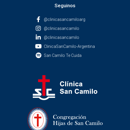
Seguinos
@clinicasancamiloarg
@clinicasancamilo
@clinicasancamilo
ClinicaSanCamilo-Argentina
San Camilo Te Cuida