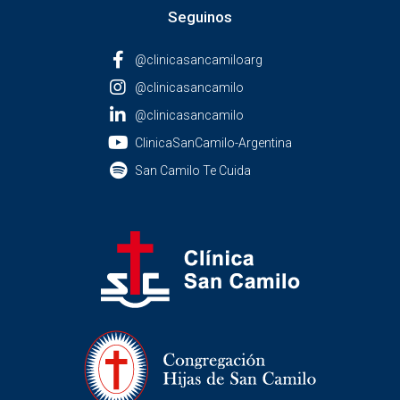
Seguinos
@clinicasancamiloarg
@clinicasancamilo
@clinicasancamilo
ClinicaSanCamilo-Argentina
San Camilo Te Cuida