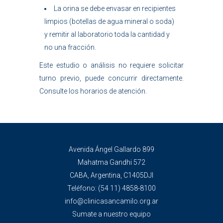
La orina se debe envasar en recipientes
limpios (botellas de agua mineral o soda)
y remitir al laboratorio toda la cantidad y
no una fracción.
Este estudio o análisis no requiere solicitar
turno previo, puede concurrir directamente.
Consulte los horarios de atención.
Avenida Ángel Gallardo 899
Mahatma Gandhi 572
CABA, Argentina, C1405DJI
Teléfono:
(54 11) 4858-8100
info@clinicasancamilo.org.ar
Sumate a nuestro equipo