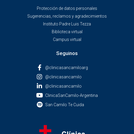
Protección de datos personales
Sugerencias, reclamos y agradecimientos
Instituto Padre Luis Tezza
Biblioteca virtual
Campus virtual
Seguinos
@clinicasancamiloarg
@clinicasancamilo
@clinicasancamilo
ClinicaSanCamilo-Argentina
San Camilo Te Cuida