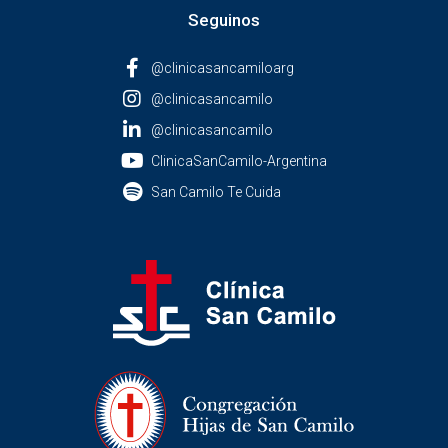
Seguinos
@clinicasancamiloarg
@clinicasancamilo
@clinicasancamilo
ClinicaSanCamilo-Argentina
San Camilo Te Cuida