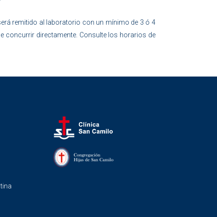
 será remitido al laboratorio con un mínimo de 3 ó 4
ede concurrir directamente. Consulte los horarios de
tina