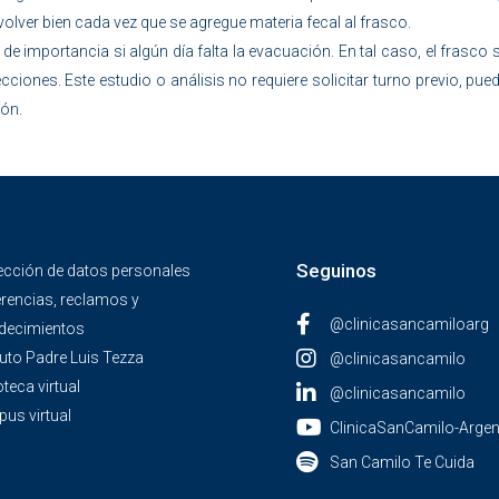
olver bien cada vez que se agregue materia fecal al frasco.
de importancia si algún día falta la evacuación. En tal caso, el frasco
cciones. Este estudio o análisis no requiere solicitar turno previo, pu
ión.
Seguinos
ección de datos personales
rencias, reclamos y
@clinicasancamiloarg
decimientos
tuto Padre Luis Tezza
@clinicasancamilo
oteca virtual
@clinicasancamilo
us virtual
ClinicaSanCamilo-Argen
San Camilo Te Cuida