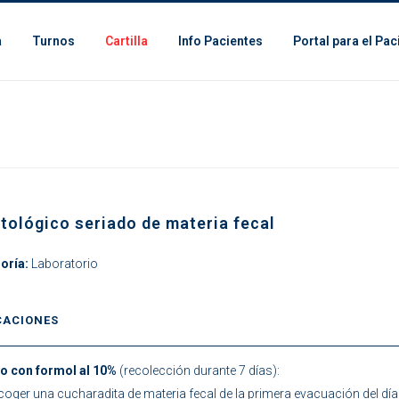
a
Turnos
Cartilla
Info Pacientes
Portal para el Pac
tológico seriado de materia fecal
oría:
Laboratorio
CACIONES
o con formol al 10%
(recolección durante 7 días):
oger una cucharadita de materia fecal de la primera evacuación del día