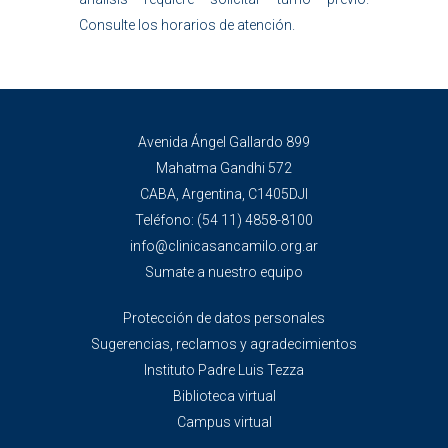
Consulte los horarios de atención.
Avenida Ángel Gallardo 899
Mahatma Gandhi 572
CABA, Argentina, C1405DJI
Teléfono:
(54 11) 4858-8100
info@clinicasancamilo.org.ar
Sumate a nuestro equipo
Protección de datos personales
Sugerencias, reclamos y agradecimientos
Instituto Padre Luis Tezza
Biblioteca virtual
Campus virtual