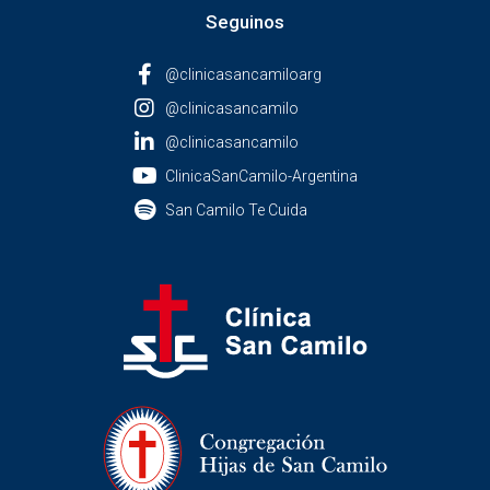
Seguinos
@clinicasancamiloarg
@clinicasancamilo
@clinicasancamilo
ClinicaSanCamilo-Argentina
San Camilo Te Cuida