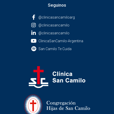
Seguinos
@clinicasancamiloarg
@clinicasancamilo
@clinicasancamilo
ClinicaSanCamilo-Argentina
San Camilo Te Cuida