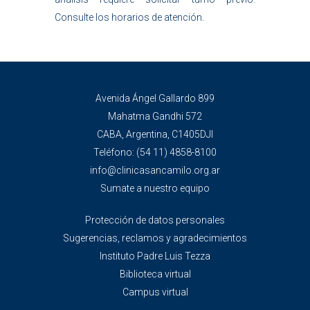
Consulte los horarios de atención.
Avenida Ángel Gallardo 899
Mahatma Gandhi 572
CABA, Argentina, C1405DJI
Teléfono:
(54 11) 4858-8100
info@clinicasancamilo.org.ar
Sumate a nuestro equipo
Protección de datos personales
Sugerencias, reclamos y agradecimientos
Instituto Padre Luis Tezza
Biblioteca virtual
Campus virtual