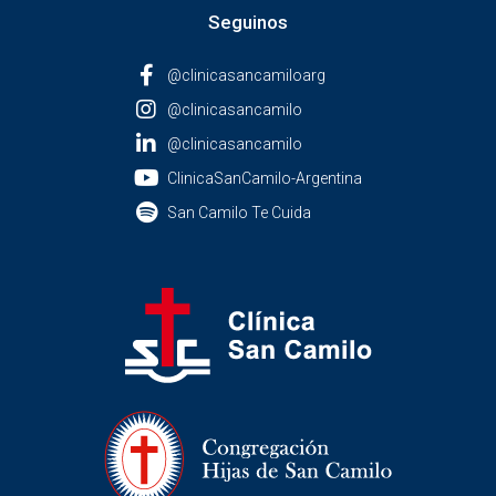
Seguinos
@clinicasancamiloarg
@clinicasancamilo
@clinicasancamilo
ClinicaSanCamilo-Argentina
San Camilo Te Cuida