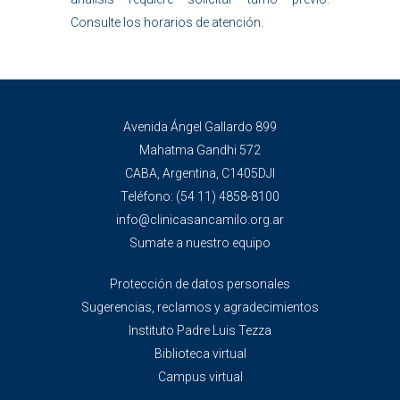
Consulte los horarios de atención.
Avenida Ángel Gallardo 899
Mahatma Gandhi 572
CABA, Argentina, C1405DJI
Teléfono:
(54 11) 4858-8100
info@clinicasancamilo.org.ar
Sumate a nuestro equipo
Protección de datos personales
Sugerencias, reclamos y agradecimientos
Instituto Padre Luis Tezza
Biblioteca virtual
Campus virtual