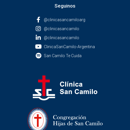
Seguinos
@clinicasancamiloarg
@clinicasancamilo
@clinicasancamilo
ClinicaSanCamilo-Argentina
San Camilo Te Cuida