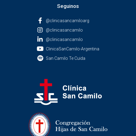
Seguinos
@clinicasancamiloarg
@clinicasancamilo
@clinicasancamilo
ClinicaSanCamilo-Argentina
San Camilo Te Cuida