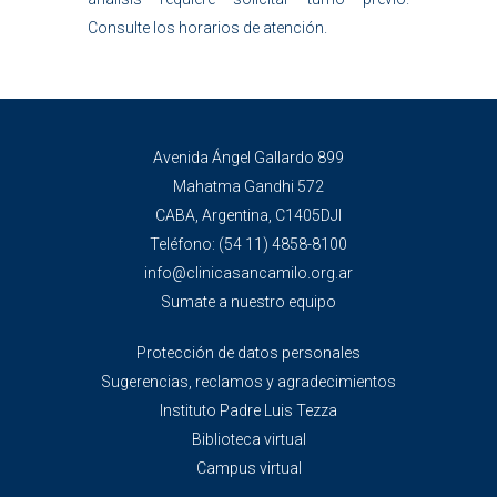
Consulte los horarios de atención.
Avenida Ángel Gallardo 899
Mahatma Gandhi 572
CABA, Argentina, C1405DJI
Teléfono:
(54 11) 4858-8100
info@clinicasancamilo.org.ar
Sumate a nuestro equipo
Protección de datos personales
Sugerencias, reclamos y agradecimientos
Instituto Padre Luis Tezza
Biblioteca virtual
Campus virtual