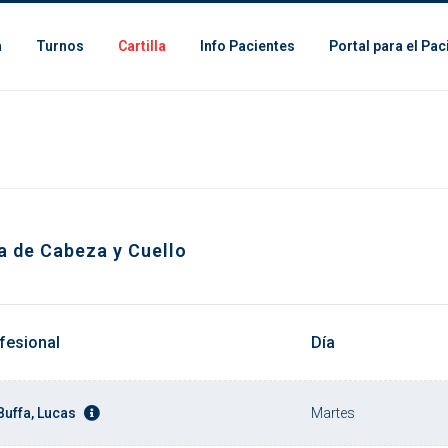
a
Turnos
Cartilla
Info Pacientes
Portal para el Pac
a de Cabeza y Cuello
fesional
Día
Buffa, Lucas
Martes