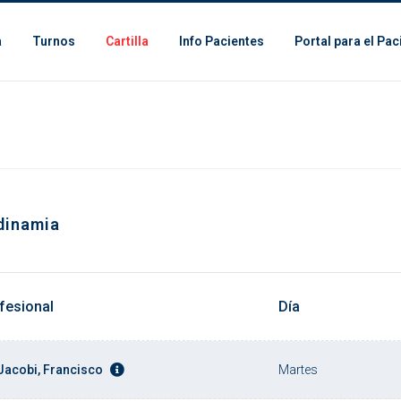
a
Turnos
Cartilla
Info Pacientes
Portal para el Pac
inamia
fesional
Día
 Jacobi, Francisco
Martes