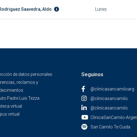
 Rodriguez Saavedra, Aldo
Lunes
Seguinos
ección de datos personales
rencias, reclamos y
@clinicasancamiloarg
decimientos
tuto Padre Luis Tezza
@clinicasancamilo
oteca virtual
@clinicasancamilo
us virtual
ClinicaSanCamilo-Argen
San Camilo Te Cuida