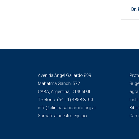
Dr.
Avenida Ángel Gallardo 899
Prot
Mahatma Gandhi 572
Suge
CABA, Argentina, C1405DJI
agra
Teléfono:
(54 11) 4858-8100
Insti
info@clinicasancamilo.org.ar
Bibli
Sumate a nuestro equipo
Camp