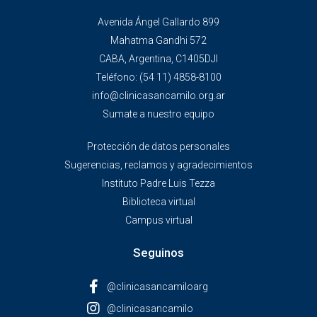
Avenida Ángel Gallardo 899
Mahatma Gandhi 572
CABA, Argentina, C1405DJI
Teléfono:
(54 11) 4858-8100
info@clinicasancamilo.org.ar
Sumate a nuestro equipo
Protección de datos personales
Sugerencias, reclamos y agradecimientos
Instituto Padre Luis Tezza
Biblioteca virtual
Campus virtual
Seguinos
@clinicasancamiloarg
@clinicasancamilo