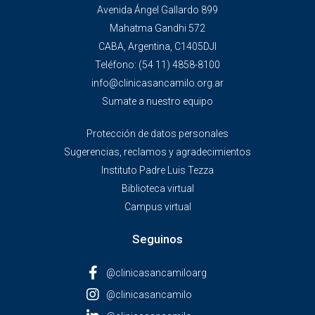
Avenida Ángel Gallardo 899
Mahatma Gandhi 572
CABA, Argentina, C1405DJI
Teléfono:
(54 11) 4858-8100
info@clinicasancamilo.org.ar
Sumate a nuestro equipo
Protección de datos personales
Sugerencias, reclamos y agradecimientos
Instituto Padre Luis Tezza
Biblioteca virtual
Campus virtual
Seguinos
@clinicasancamiloarg
@clinicasancamilo