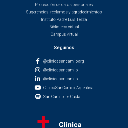
Protección de datos personales
Sugerencias, reclamos y agradecimientos
Instituto Padre Luis Tezza
Biblioteca virtual
Campus virtual
Seguinos
@clinicasancamiloarg
@clinicasancamilo
@clinicasancamilo
ClinicaSanCamilo-Argentina
San Camilo Te Cuida