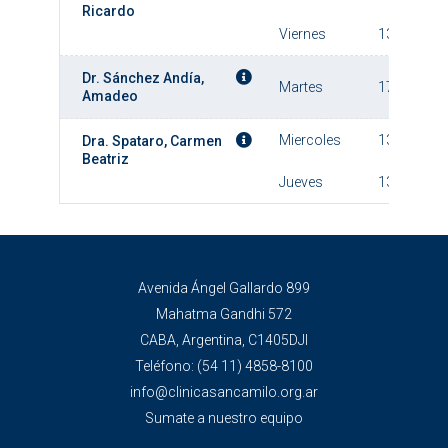
Ricardo
Viernes
13:00
Dr. Sánchez Andía,
Martes
17:00
Amadeo
Miercoles
13:00
Dra. Spataro, Carmen
Beatriz
Jueves
13:00
Avenida Ángel Gallardo 899
Mahatma Gandhi 572
CABA, Argentina, C1405DJI
Teléfono:
(54 11) 4858-8100
info@clinicasancamilo.org.ar
Sumate a nuestro equipo